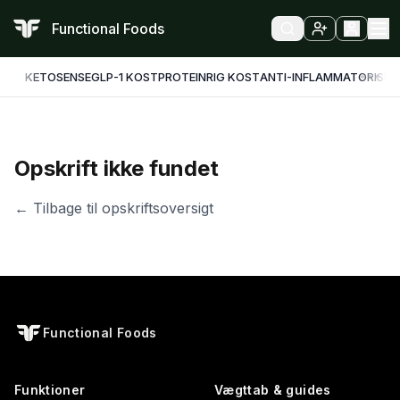
Functional Foods
KETO
SENSE
GLP-1 KOST
PROTEINRIG KOST
ANTI-INFLAMMATORISK
F
Opskrift ikke fundet
← Tilbage til opskriftsoversigt
Functional Foods
Funktioner
Vægttab & guides