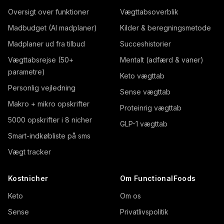
Oversigt over funktioner
Vægttabsoverblik
Madbudget (AI madplaner)
Kilder & beregningsmetode
Madplaner ud fra tilbud
Succeshistorier
Vægttabsrejse (50+
Mentalt (adfærd & vaner)
parametre)
Keto vægttab
Personlig vejledning
Sense vægttab
Makro + mikro opskrifter
Proteinrig vægttab
5000 opskrifter i 8 nicher
GLP-1 vægttab
Smart-indkøbliste på sms
Vægt tracker
Kostnicher
Om FunctionalFoods
Keto
Om os
Sense
Privatlivspolitik