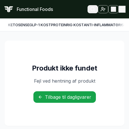
Functional Foods
KETO
SENSE
GLP-1 KOST
PROTEINRIG KOST
ANTI-INFLAMMATORISK
F
Produkt ikke fundet
Fejl ved hentning af produkt
Tilbage til dagligvarer