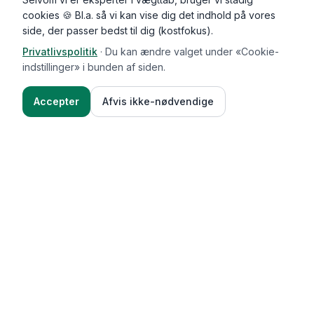
cookies 🍪 Bl.a. så vi kan vise dig det indhold på vores
side, der passer bedst til dig (kostfokus).
Privatlivspolitik
·
Du kan ændre valget under «Cookie-
indstillinger» i bunden af siden.
Accepter
Afvis ikke-nødvendige
Functional Foods
Funktioner
Vægttab & guides