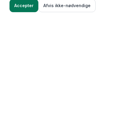
Accepter
Afvis ikke-nødvendige
Functional Foods
Funktioner
Vægttab & guides
Oversigt over funktioner
Vægttabsoverblik
Madbudget (AI madplaner)
Kilder & beregningsmetode
Madplaner ud fra tilbud
Succeshistorier
Vægttabsrejse (50+
Mentalt (adfærd & vaner)