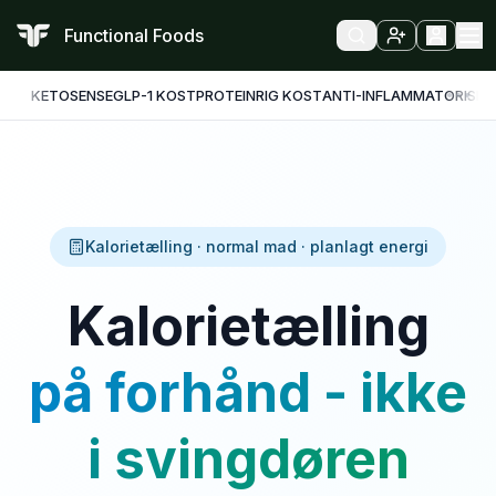
Functional Foods
KETO
SENSE
GLP-1 KOST
PROTEINRIG KOST
ANTI-INFLAMMATORISK
F
Kalorietælling · normal mad · planlagt energi
Kalorietælling
på forhånd - ikke
i svingdøren