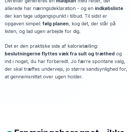
Derefter genereres en
madplan
med retter, der
allerede har næringsdeklaration - og en
indkøbsliste
der kan tage udgangspunkt i tilbud. Til sidst er
opgaven simpel:
følg planen
, kog det, der står på
listen, og lad ugen arbejde for dig.
Det er den praktiske side af kalorietælling:
beslutningerne flyttes væk fra sult og træthed
og
ind i noget, du har forberedt. Jo færre spontane valg,
der skal træffes undervejs, jo større sandsynlighed for,
at gennemsnittet over ugen holder.