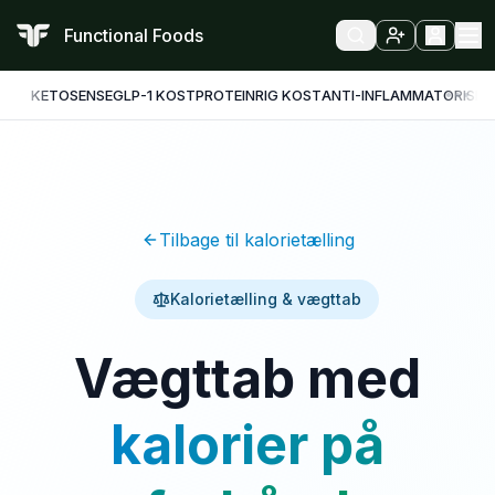
Functional Foods
KETO
SENSE
GLP-1 KOST
PROTEINRIG KOST
ANTI-INFLAMMATORISK
F
Tilbage til kalorietælling
Kalorietælling & vægttab
Vægttab med
kalorier på