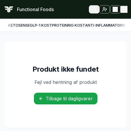
Functional Foods
KETO
SENSE
GLP-1 KOST
PROTEINRIG KOST
ANTI-INFLAMMATORISK
F
Produkt ikke fundet
Fejl ved hentning af produkt
Tilbage til dagligvarer