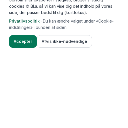
cookies 🍪 Bl.a. så vi kan vise dig det indhold på vores
side, der passer bedst til dig (kostfokus).
Privatlivspolitik
·
Du kan ændre valget under «Cookie-
indstillinger» i bunden af siden.
Accepter
Afvis ikke-nødvendige
Functional Foods
Funktioner
Vægttab & guides