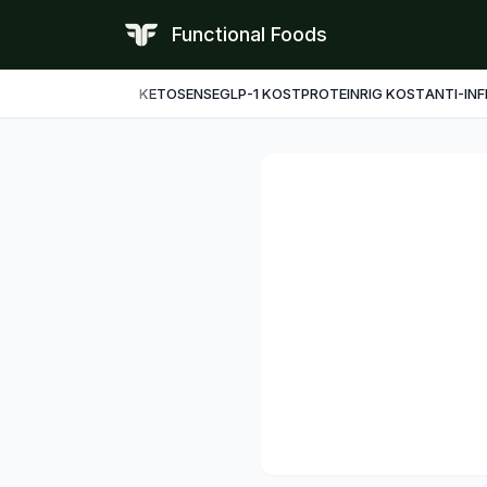
Functional Foods
KETO
SENSE
GLP-1 KOST
PROTEINRIG KOST
ANTI-IN