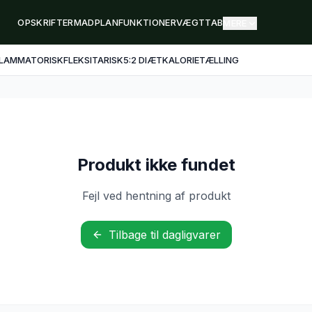
OPSKRIFTER
MADPLAN
FUNKTIONER
VÆGTTAB
MERE
FLAMMATORISK
FLEKSITARISK
5:2 DIÆT
KALORIETÆLLING
Produkt ikke fundet
Fejl ved hentning af produkt
Tilbage til dagligvarer