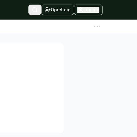
Opret dig
Log ind