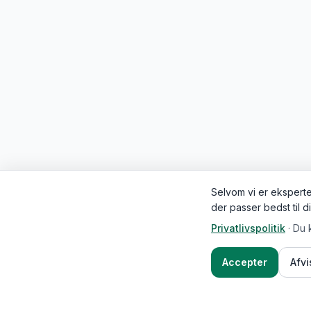
Selvom vi er eksperter
der passer bedst til d
Privatlivspolitik
·
Du 
Accepter
Afv