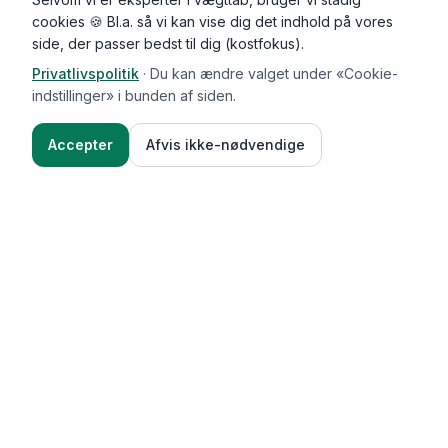
cookies 🍪 Bl.a. så vi kan vise dig det indhold på vores
side, der passer bedst til dig (kostfokus).
Privatlivspolitik
·
Du kan ændre valget under «Cookie-
indstillinger» i bunden af siden.
Accepter
Afvis ikke-nødvendige
Functional Foods
Funktioner
Vægttab & guides