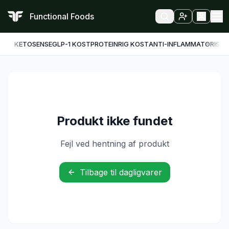
Functional Foods
KETO
SENSE
GLP-1 KOST
PROTEINRIG KOST
ANTI-INFLAMMATORISK
F
Produkt ikke fundet
Fejl ved hentning af produkt
Tilbage til dagligvarer