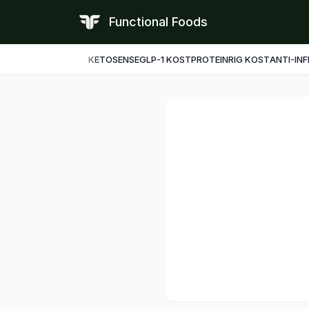
Functional Foods
KETO
SENSE
GLP-1 KOST
PROTEINRIG KOST
ANTI-IN