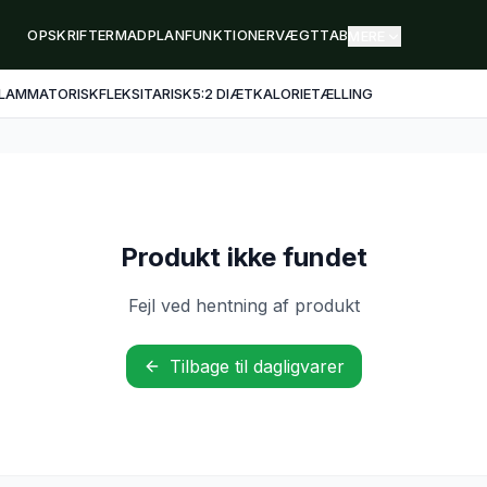
OPSKRIFTER
MADPLAN
FUNKTIONER
VÆGTTAB
MERE
FLAMMATORISK
FLEKSITARISK
5:2 DIÆT
KALORIETÆLLING
Produkt ikke fundet
Fejl ved hentning af produkt
Tilbage til dagligvarer