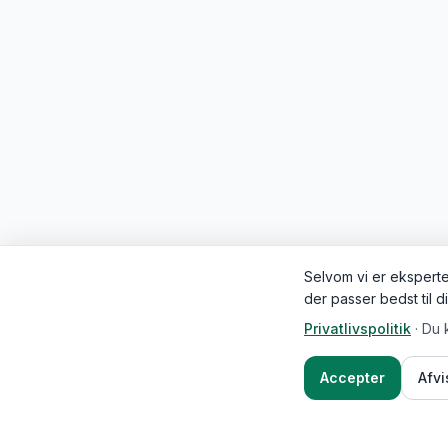
Selvom vi er eksperter
der passer bedst til d
Privatlivspolitik
·
Du 
Accepter
Afv