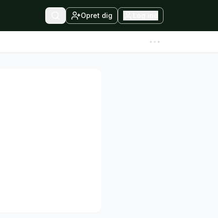
Opret dig
Log ind