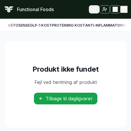
Functional Foods
KETO
SENSE
GLP-1 KOST
PROTEINRIG KOST
ANTI-INFLAMMATORISK
F
Produkt ikke fundet
Fejl ved hentning af produkt
Tilbage til dagligvarer