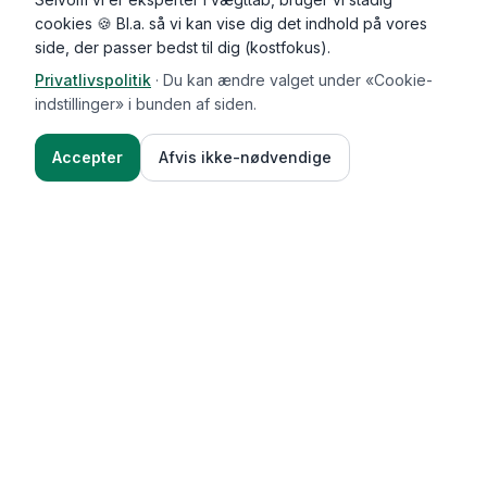
cookies 🍪 Bl.a. så vi kan vise dig det indhold på vores
side, der passer bedst til dig (kostfokus).
Privatlivspolitik
·
Du kan ændre valget under «Cookie-
indstillinger» i bunden af siden.
Accepter
Afvis ikke-nødvendige
Functional Foods
Funktioner
Vægttab & guides