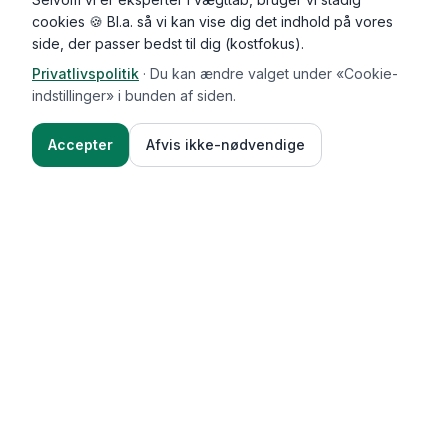
cookies 🍪 Bl.a. så vi kan vise dig det indhold på vores
side, der passer bedst til dig (kostfokus).
Privatlivspolitik
·
Du kan ændre valget under «Cookie-
indstillinger» i bunden af siden.
Accepter
Afvis ikke-nødvendige
Functional Foods
Funktioner
Vægttab & guides