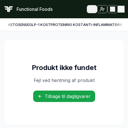
Functional Foods
KETO
SENSE
GLP-1 KOST
PROTEINRIG KOST
ANTI-INFLAMMATORISK
F
Produkt ikke fundet
Fejl ved hentning af produkt
Tilbage til dagligvarer