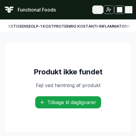
Functional Foods
KETO
SENSE
GLP-1 KOST
PROTEINRIG KOST
ANTI-INFLAMMATORISK
F
Produkt ikke fundet
Fejl ved hentning af produkt
Tilbage til dagligvarer