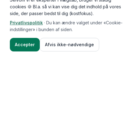
cookies 🍪 Bl.a. så vi kan vise dig det indhold på vores
side, der passer bedst til dig (kostfokus).
Privatlivspolitik
·
Du kan ændre valget under «Cookie-
indstillinger» i bunden af siden.
Accepter
Afvis ikke-nødvendige
Functional Foods
Funktioner
Vægttab & guides