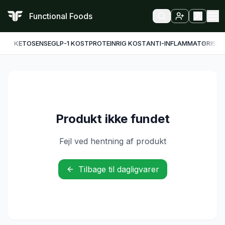
Functional Foods
KETO
SENSE
GLP-1 KOST
PROTEINRIG KOST
ANTI-INFLAMMATORISK
F
Produkt ikke fundet
Fejl ved hentning af produkt
Tilbage til dagligvarer