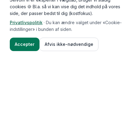
cookies 🍪 Bl.a. så vi kan vise dig det indhold på vores
side, der passer bedst til dig (kostfokus).
Privatlivspolitik
·
Du kan ændre valget under «Cookie-
indstillinger» i bunden af siden.
Accepter
Afvis ikke-nødvendige
Functional Foods
Funktioner
Vægttab & guides