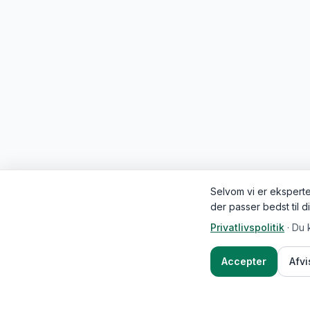
Selvom vi er eksperter
der passer bedst til d
Privatlivspolitik
·
Du 
Accepter
Afv