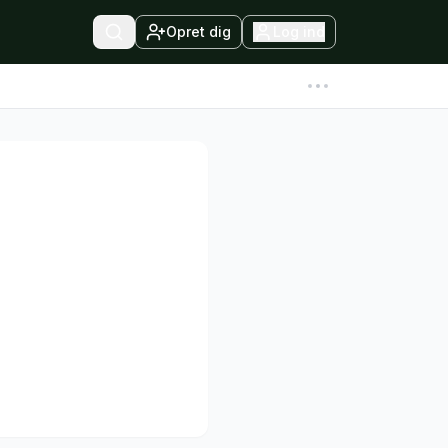
Opret dig
Log ind