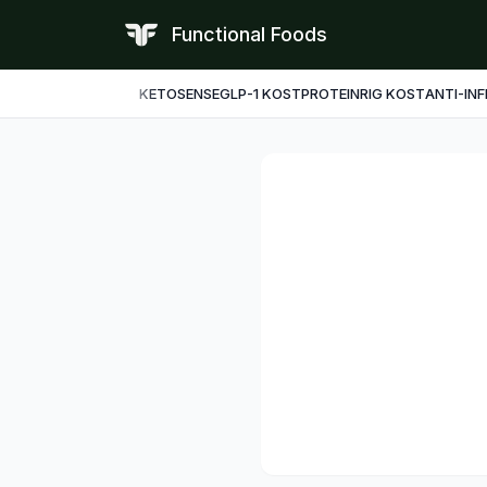
Functional Foods
KETO
SENSE
GLP-1 KOST
PROTEINRIG KOST
ANTI-IN