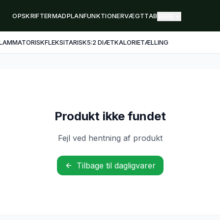
OPSKRIFTER
MADPLAN
FUNKTIONER
VÆGTTAB
MERE
FLAMMATORISK
FLEKSITARISK
5:2 DIÆT
KALORIETÆLLING
Produkt ikke fundet
Fejl ved hentning af produkt
Tilbage til dagligvarer