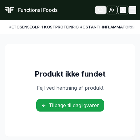
Functional Foods
KETO
SENSE
GLP-1 KOST
PROTEINRIG KOST
ANTI-INFLAMMATORISK
F
Produkt ikke fundet
Fejl ved hentning af produkt
Tilbage til dagligvarer