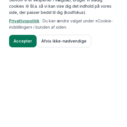
cookies 🍪 Bl.a. så vi kan vise dig det indhold på vores
side, der passer bedst til dig (kostfokus).
Privatlivspolitik
·
Du kan ændre valget under «Cookie-
indstillinger» i bunden af siden.
Accepter
Afvis ikke-nødvendige
Functional Foods
Funktioner
Vægttab & guides