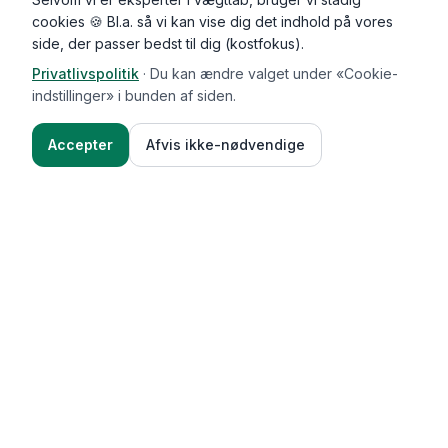
cookies 🍪 Bl.a. så vi kan vise dig det indhold på vores
side, der passer bedst til dig (kostfokus).
Privatlivspolitik
·
Du kan ændre valget under «Cookie-
indstillinger» i bunden af siden.
Accepter
Afvis ikke-nødvendige
Functional Foods
Funktioner
Vægttab & guides