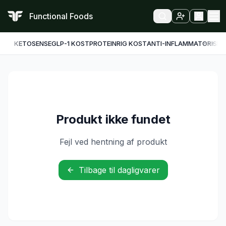
Functional Foods
KETO
SENSE
GLP-1 KOST
PROTEINRIG KOST
ANTI-INFLAMMATORISK
F
Produkt ikke fundet
Fejl ved hentning af produkt
Tilbage til dagligvarer