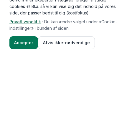
cookies 🍪 Bl.a. så vi kan vise dig det indhold på vores
side, der passer bedst til dig (kostfokus).
Privatlivspolitik
·
Du kan ændre valget under «Cookie-
indstillinger» i bunden af siden.
Accepter
Afvis ikke-nødvendige
Functional Foods
Funktioner
Vægttab & guides