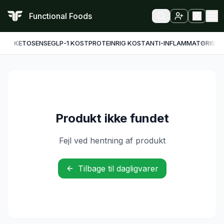
Functional Foods
KETO
SENSE
GLP-1 KOST
PROTEINRIG KOST
ANTI-INFLAMMATORISK
F
Produkt ikke fundet
Fejl ved hentning af produkt
Tilbage til dagligvarer