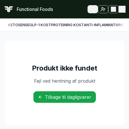
Functional Foods
KETO
SENSE
GLP-1 KOST
PROTEINRIG KOST
ANTI-INFLAMMATORISK
F
Produkt ikke fundet
Fejl ved hentning af produkt
Tilbage til dagligvarer