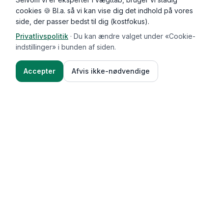
cookies 🍪 Bl.a. så vi kan vise dig det indhold på vores
side, der passer bedst til dig (kostfokus).
Privatlivspolitik
·
Du kan ændre valget under «Cookie-
indstillinger» i bunden af siden.
Accepter
Afvis ikke-nødvendige
Functional Foods
Funktioner
Vægttab & guides