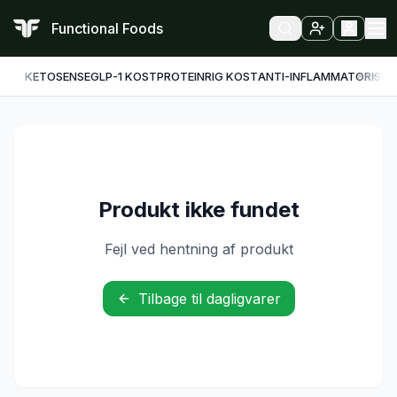
Functional Foods
KETO
SENSE
GLP-1 KOST
PROTEINRIG KOST
ANTI-INFLAMMATORISK
F
Produkt ikke fundet
Fejl ved hentning af produkt
Tilbage til dagligvarer