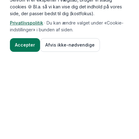
cookies 🍪 Bl.a. så vi kan vise dig det indhold på vores
side, der passer bedst til dig (kostfokus).
Privatlivspolitik
·
Du kan ændre valget under «Cookie-
indstillinger» i bunden af siden.
Accepter
Afvis ikke-nødvendige
Functional Foods
Funktioner
Vægttab & guides