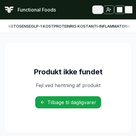
Functional Foods
KETO
SENSE
GLP-1 KOST
PROTEINRIG KOST
ANTI-INFLAMMATORISK
F
Produkt ikke fundet
Fejl ved hentning af produkt
Tilbage til dagligvarer