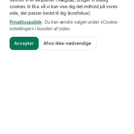
cookies 🍪 Bl.a. så vi kan vise dig det indhold på vores
side, der passer bedst til dig (kostfokus).
Privatlivspolitik
·
Du kan ændre valget under «Cookie-
indstillinger» i bunden af siden.
Accepter
Afvis ikke-nødvendige
Functional Foods
Funktioner
Vægttab & guides