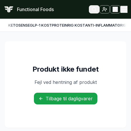
Functional Foods
KETO
SENSE
GLP-1 KOST
PROTEINRIG KOST
ANTI-INFLAMMATORISK
F
Produkt ikke fundet
Fejl ved hentning af produkt
Tilbage til dagligvarer