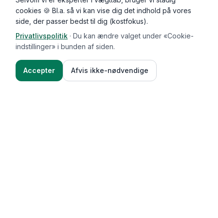
cookies 🍪 Bl.a. så vi kan vise dig det indhold på vores
side, der passer bedst til dig (kostfokus).
Privatlivspolitik
·
Du kan ændre valget under «Cookie-
indstillinger» i bunden af siden.
Accepter
Afvis ikke-nødvendige
Functional Foods
Funktioner
Vægttab & guides