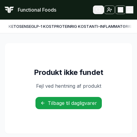
Functional Foods
KETO
SENSE
GLP-1 KOST
PROTEINRIG KOST
ANTI-INFLAMMATORISK
F
Produkt ikke fundet
Fejl ved hentning af produkt
Tilbage til dagligvarer