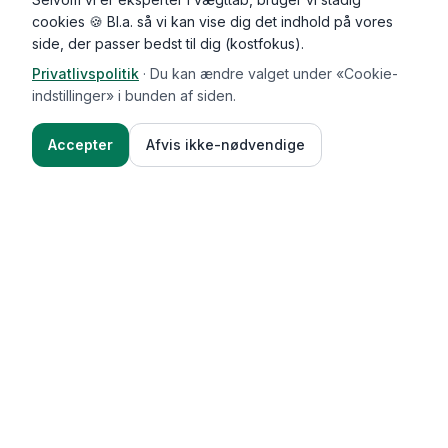
cookies 🍪 Bl.a. så vi kan vise dig det indhold på vores
side, der passer bedst til dig (kostfokus).
Privatlivspolitik
·
Du kan ændre valget under «Cookie-
indstillinger» i bunden af siden.
Accepter
Afvis ikke-nødvendige
Functional Foods
Funktioner
Vægttab & guides