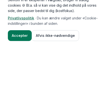
cookies 🍪 Bl.a. så vi kan vise dig det indhold på vores
side, der passer bedst til dig (kostfokus).
Privatlivspolitik
·
Du kan ændre valget under «Cookie-
indstillinger» i bunden af siden.
Accepter
Afvis ikke-nødvendige
Functional Foods
Funktioner
Vægttab & guides