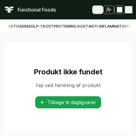
Functional Foods
KETO
SENSE
GLP-1 KOST
PROTEINRIG KOST
ANTI-INFLAMMATORISK
F
Produkt ikke fundet
Fejl ved hentning af produkt
Tilbage til dagligvarer