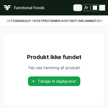
Functional Foods
KETO
SENSE
GLP-1 KOST
PROTEINRIG KOST
ANTI-INFLAMMATORISK
F
Produkt ikke fundet
Fejl ved hentning af produkt
Tilbage til dagligvarer