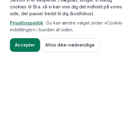
cookies 🍪 Bl.a. så vi kan vise dig det indhold på vores
side, der passer bedst til dig (kostfokus).
Privatlivspolitik
·
Du kan ændre valget under «Cookie-
indstillinger» i bunden af siden.
Accepter
Afvis ikke-nødvendige
Functional Foods
Funktioner
Vægttab & guides