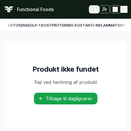
Functional Foods
KETO
SENSE
GLP-1 KOST
PROTEINRIG KOST
ANTI-INFLAMMATORISK
F
Produkt ikke fundet
Fejl ved hentning af produkt
Tilbage til dagligvarer