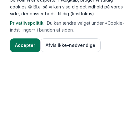
cookies 🍪 Bl.a. så vi kan vise dig det indhold på vores
side, der passer bedst til dig (kostfokus).
Privatlivspolitik
·
Du kan ændre valget under «Cookie-
indstillinger» i bunden af siden.
Accepter
Afvis ikke-nødvendige
Functional Foods
Funktioner
Vægttab & guides