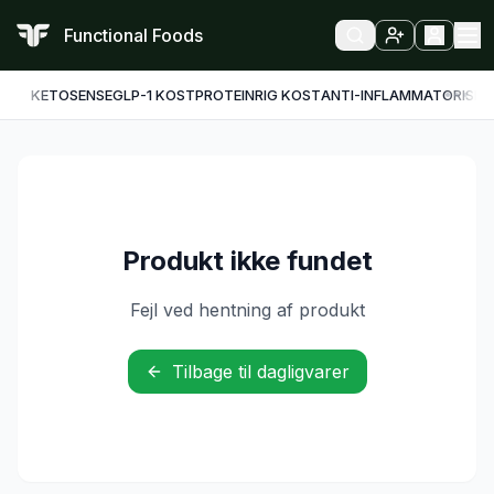
Functional Foods
KETO
SENSE
GLP-1 KOST
PROTEINRIG KOST
ANTI-INFLAMMATORISK
F
Produkt ikke fundet
Fejl ved hentning af produkt
Tilbage til dagligvarer