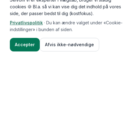
cookies 🍪 Bl.a. så vi kan vise dig det indhold på vores
side, der passer bedst til dig (kostfokus).
Privatlivspolitik
·
Du kan ændre valget under «Cookie-
indstillinger» i bunden af siden.
Accepter
Afvis ikke-nødvendige
Functional Foods
Funktioner
Vægttab & guides