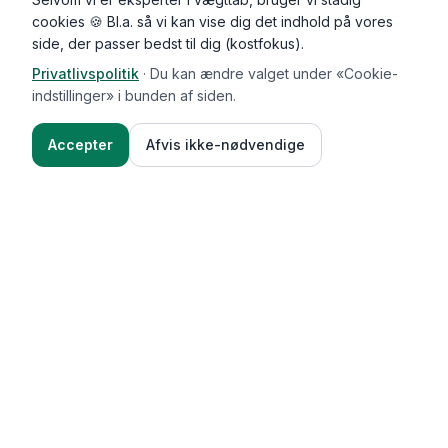
cookies 🍪 Bl.a. så vi kan vise dig det indhold på vores
side, der passer bedst til dig (kostfokus).
Privatlivspolitik
·
Du kan ændre valget under «Cookie-
indstillinger» i bunden af siden.
Accepter
Afvis ikke-nødvendige
Functional Foods
Funktioner
Vægttab & guides