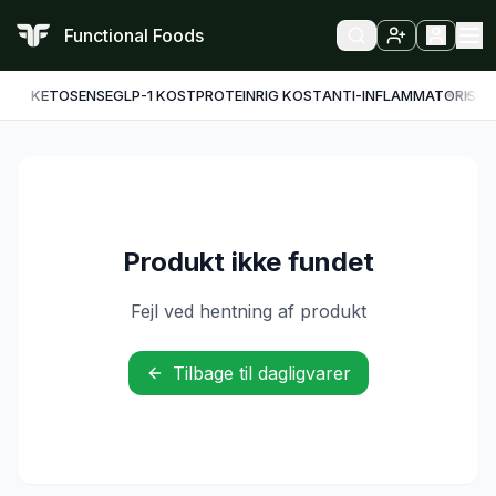
Functional Foods
KETO
SENSE
GLP-1 KOST
PROTEINRIG KOST
ANTI-INFLAMMATORISK
F
Produkt ikke fundet
Fejl ved hentning af produkt
Tilbage til dagligvarer