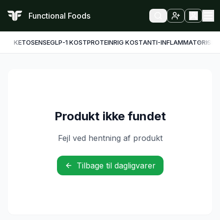
Functional Foods
KETO
SENSE
GLP-1 KOST
PROTEINRIG KOST
ANTI-INFLAMMATORISK
F
Produkt ikke fundet
Fejl ved hentning af produkt
Tilbage til dagligvarer