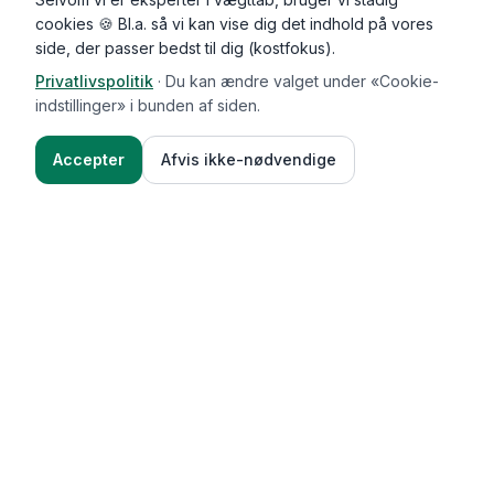
cookies 🍪 Bl.a. så vi kan vise dig det indhold på vores
side, der passer bedst til dig (kostfokus).
Privatlivspolitik
·
Du kan ændre valget under «Cookie-
indstillinger» i bunden af siden.
Accepter
Afvis ikke-nødvendige
Functional Foods
Funktioner
Vægttab & guides