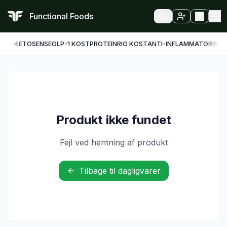
Functional Foods
KETO
SENSE
GLP-1 KOST
PROTEINRIG KOST
ANTI-INFLAMMATORISK
F
Produkt ikke fundet
Fejl ved hentning af produkt
Tilbage til dagligvarer