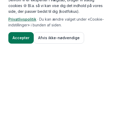
cookies 🍪 Bl.a. så vi kan vise dig det indhold på vores
side, der passer bedst til dig (kostfokus).
Privatlivspolitik
·
Du kan ændre valget under «Cookie-
indstillinger» i bunden af siden.
Accepter
Afvis ikke-nødvendige
Functional Foods
Funktioner
Vægttab & guides