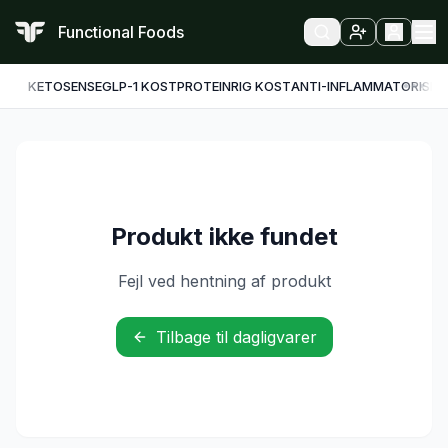
Functional Foods
KETO
SENSE
GLP-1 KOST
PROTEINRIG KOST
ANTI-INFLAMMATORISK
F
Produkt ikke fundet
Fejl ved hentning af produkt
Tilbage til dagligvarer