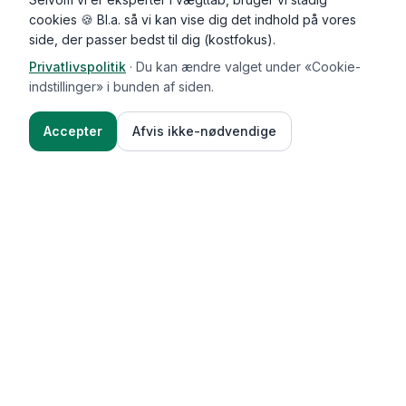
cookies 🍪 Bl.a. så vi kan vise dig det indhold på vores
side, der passer bedst til dig (kostfokus).
Privatlivspolitik
·
Du kan ændre valget under «Cookie-
indstillinger» i bunden af siden.
Accepter
Afvis ikke-nødvendige
Functional Foods
Funktioner
Vægttab & guides