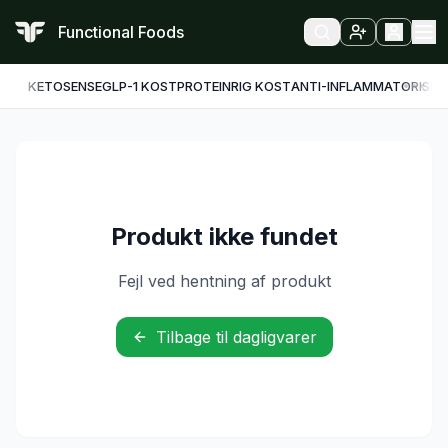
Functional Foods
KETO
SENSE
GLP-1 KOST
PROTEINRIG KOST
ANTI-INFLAMMATORISK
F
Produkt ikke fundet
Fejl ved hentning af produkt
Tilbage til dagligvarer