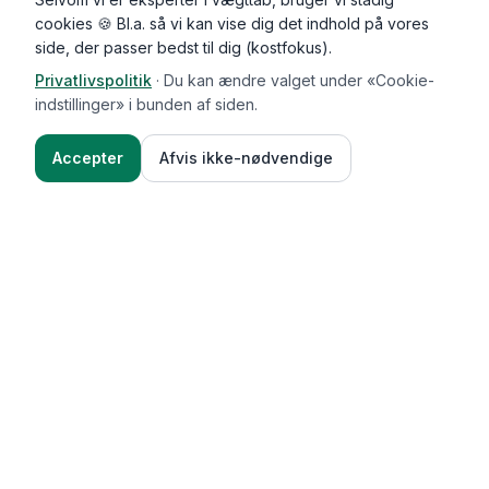
cookies 🍪 Bl.a. så vi kan vise dig det indhold på vores
side, der passer bedst til dig (kostfokus).
Privatlivspolitik
·
Du kan ændre valget under «Cookie-
indstillinger» i bunden af siden.
Accepter
Afvis ikke-nødvendige
Functional Foods
Funktioner
Vægttab & guides