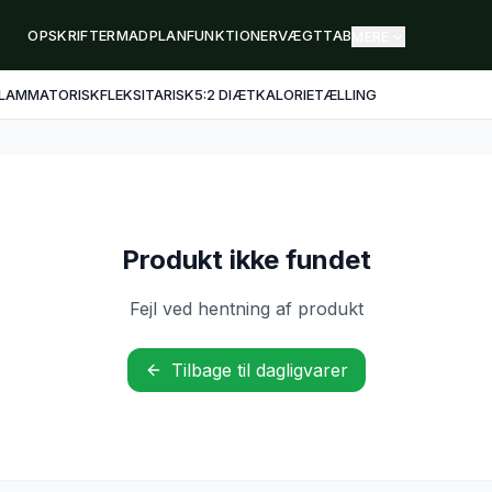
OPSKRIFTER
MADPLAN
FUNKTIONER
VÆGTTAB
MERE
FLAMMATORISK
FLEKSITARISK
5:2 DIÆT
KALORIETÆLLING
Produkt ikke fundet
Fejl ved hentning af produkt
Tilbage til dagligvarer