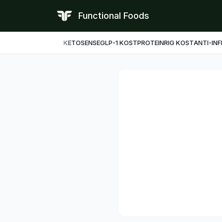
Functional Foods
KETO
SENSE
GLP-1 KOST
PROTEINRIG KOST
ANTI-IN