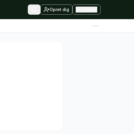
Opret dig
Log ind