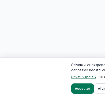
Selvom vi er eksperter
der passer bedst til d
Privatlivspolitik
·
Du 
Accepter
Afv