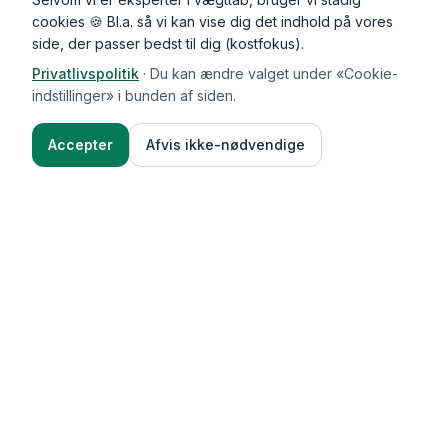
cookies 🍪 Bl.a. så vi kan vise dig det indhold på vores
side, der passer bedst til dig (kostfokus).
Privatlivspolitik
·
Du kan ændre valget under «Cookie-
indstillinger» i bunden af siden.
Accepter
Afvis ikke-nødvendige
Functional Foods
Funktioner
Vægttab & guides