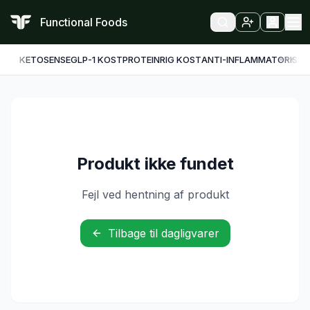
Functional Foods
KETO
SENSE
GLP-1 KOST
PROTEINRIG KOST
ANTI-INFLAMMATORISK
F
Produkt ikke fundet
Fejl ved hentning af produkt
Tilbage til dagligvarer