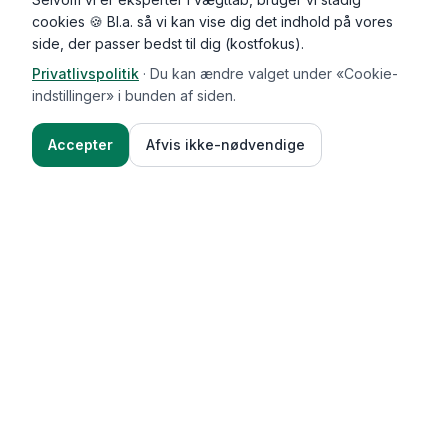
cookies 🍪 Bl.a. så vi kan vise dig det indhold på vores
side, der passer bedst til dig (kostfokus).
Privatlivspolitik
·
Du kan ændre valget under «Cookie-
indstillinger» i bunden af siden.
Accepter
Afvis ikke-nødvendige
Functional Foods
Funktioner
Vægttab & guides