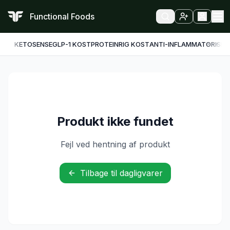
Functional Foods
KETO
SENSE
GLP-1 KOST
PROTEINRIG KOST
ANTI-INFLAMMATORISK
F
Produkt ikke fundet
Fejl ved hentning af produkt
Tilbage til dagligvarer