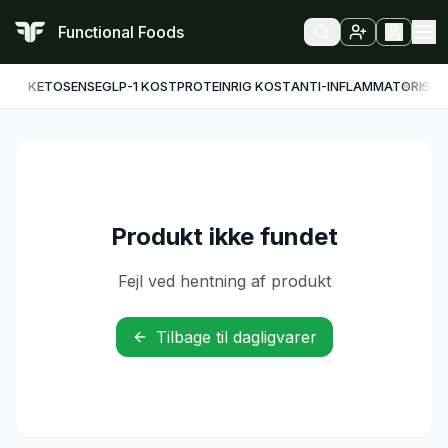
Functional Foods
KETO
SENSE
GLP-1 KOST
PROTEINRIG KOST
ANTI-INFLAMMATORISK
F
Produkt ikke fundet
Fejl ved hentning af produkt
Tilbage til dagligvarer