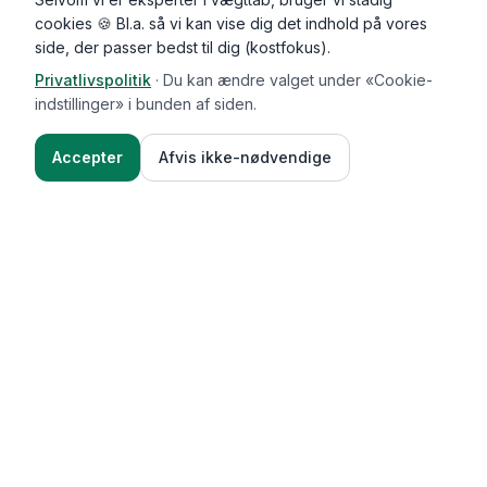
cookies 🍪 Bl.a. så vi kan vise dig det indhold på vores
side, der passer bedst til dig (kostfokus).
Privatlivspolitik
·
Du kan ændre valget under «Cookie-
indstillinger» i bunden af siden.
Accepter
Afvis ikke-nødvendige
Functional Foods
Funktioner
Vægttab & guides