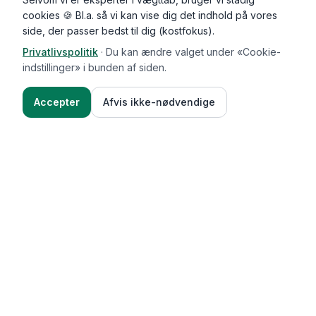
cookies 🍪 Bl.a. så vi kan vise dig det indhold på vores
side, der passer bedst til dig (kostfokus).
Privatlivspolitik
·
Du kan ændre valget under «Cookie-
indstillinger» i bunden af siden.
Accepter
Afvis ikke-nødvendige
Functional Foods
Funktioner
Vægttab & guides