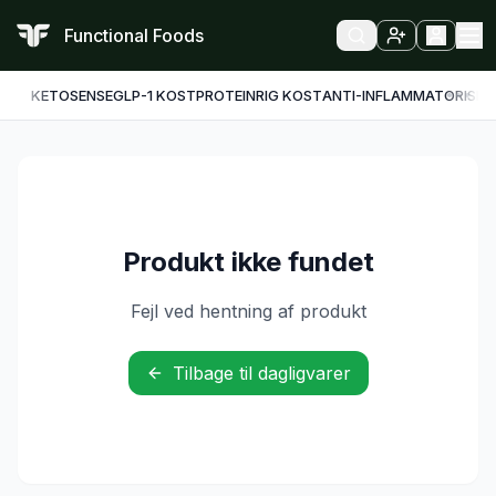
Functional Foods
KETO
SENSE
GLP-1 KOST
PROTEINRIG KOST
ANTI-INFLAMMATORISK
F
Produkt ikke fundet
Fejl ved hentning af produkt
Tilbage til dagligvarer