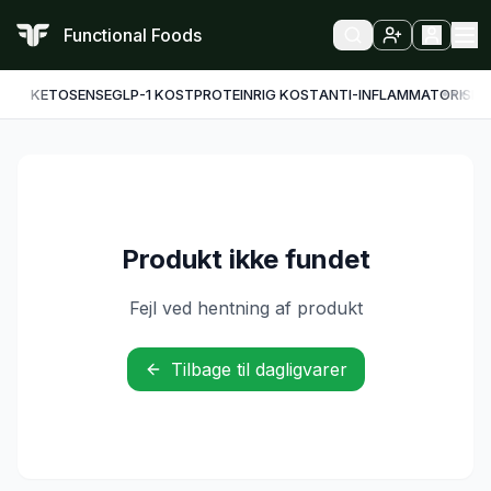
Functional Foods
KETO
SENSE
GLP-1 KOST
PROTEINRIG KOST
ANTI-INFLAMMATORISK
F
Produkt ikke fundet
Fejl ved hentning af produkt
Tilbage til dagligvarer