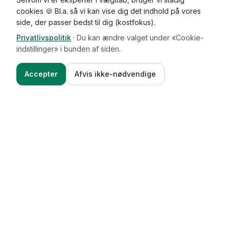
cookies 🍪 Bl.a. så vi kan vise dig det indhold på vores
side, der passer bedst til dig (kostfokus).
Privatlivspolitik
·
Du kan ændre valget under «Cookie-
indstillinger» i bunden af siden.
Accepter
Afvis ikke-nødvendige
Functional Foods
Funktioner
Vægttab & guides