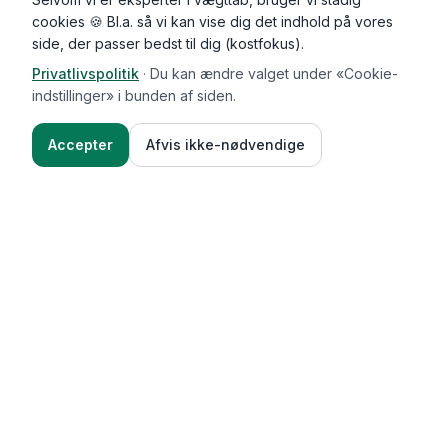
cookies 🍪 Bl.a. så vi kan vise dig det indhold på vores
side, der passer bedst til dig (kostfokus).
Privatlivspolitik
·
Du kan ændre valget under «Cookie-
indstillinger» i bunden af siden.
Accepter
Afvis ikke-nødvendige
Functional Foods
Funktioner
Vægttab & guides