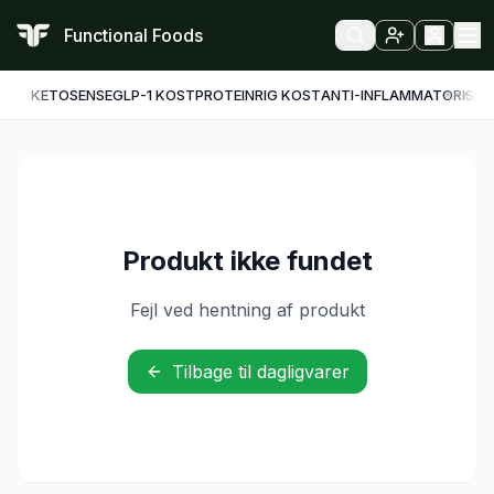
Functional Foods
KETO
SENSE
GLP-1 KOST
PROTEINRIG KOST
ANTI-INFLAMMATORISK
F
Produkt ikke fundet
Fejl ved hentning af produkt
Tilbage til dagligvarer