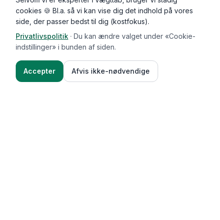
cookies 🍪 Bl.a. så vi kan vise dig det indhold på vores
side, der passer bedst til dig (kostfokus).
Privatlivspolitik
·
Du kan ændre valget under «Cookie-
indstillinger» i bunden af siden.
Accepter
Afvis ikke-nødvendige
Functional Foods
Funktioner
Vægttab & guides