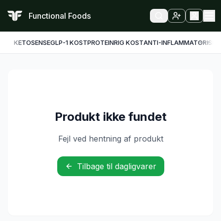
Functional Foods
KETO
SENSE
GLP-1 KOST
PROTEINRIG KOST
ANTI-INFLAMMATORISK
F
Produkt ikke fundet
Fejl ved hentning af produkt
Tilbage til dagligvarer