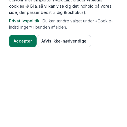
cookies 🍪 Bl.a. så vi kan vise dig det indhold på vores
side, der passer bedst til dig (kostfokus).
Privatlivspolitik
·
Du kan ændre valget under «Cookie-
indstillinger» i bunden af siden.
Accepter
Afvis ikke-nødvendige
Functional Foods
Funktioner
Vægttab & guides