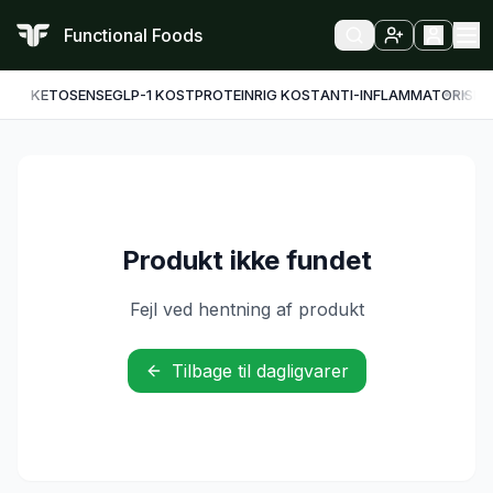
Functional Foods
KETO
SENSE
GLP-1 KOST
PROTEINRIG KOST
ANTI-INFLAMMATORISK
F
Produkt ikke fundet
Fejl ved hentning af produkt
Tilbage til dagligvarer