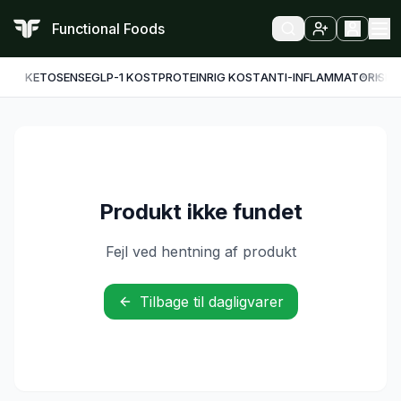
Functional Foods
KETO
SENSE
GLP-1 KOST
PROTEINRIG KOST
ANTI-INFLAMMATORISK
F
Produkt ikke fundet
Fejl ved hentning af produkt
Tilbage til dagligvarer