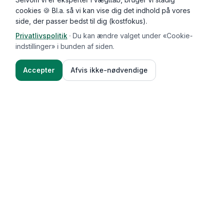
cookies 🍪 Bl.a. så vi kan vise dig det indhold på vores
side, der passer bedst til dig (kostfokus).
Privatlivspolitik
·
Du kan ændre valget under «Cookie-
indstillinger» i bunden af siden.
Accepter
Afvis ikke-nødvendige
Functional Foods
Funktioner
Vægttab & guides