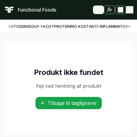
Functional Foods
KETO
SENSE
GLP-1 KOST
PROTEINRIG KOST
ANTI-INFLAMMATORISK
F
Produkt ikke fundet
Fejl ved hentning af produkt
Tilbage til dagligvarer