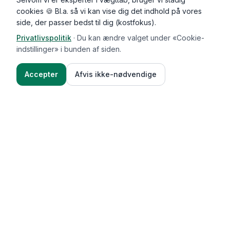
cookies 🍪 Bl.a. så vi kan vise dig det indhold på vores
side, der passer bedst til dig (kostfokus).
Privatlivspolitik
·
Du kan ændre valget under «Cookie-
indstillinger» i bunden af siden.
Accepter
Afvis ikke-nødvendige
Functional Foods
Funktioner
Vægttab & guides