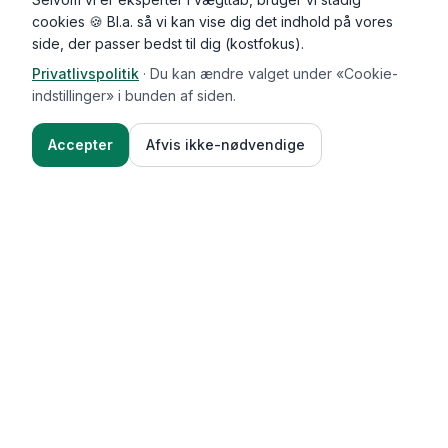
cookies 🍪 Bl.a. så vi kan vise dig det indhold på vores
side, der passer bedst til dig (kostfokus).
Privatlivspolitik
·
Du kan ændre valget under «Cookie-
indstillinger» i bunden af siden.
Accepter
Afvis ikke-nødvendige
Functional Foods
Funktioner
Vægttab & guides