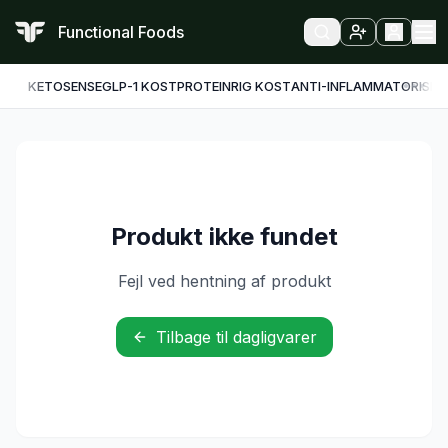
Functional Foods
KETO
SENSE
GLP-1 KOST
PROTEINRIG KOST
ANTI-INFLAMMATORISK
F
Produkt ikke fundet
Fejl ved hentning af produkt
Tilbage til dagligvarer