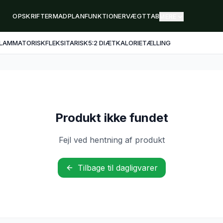
OPSKRIFTER
MADPLAN
FUNKTIONER
VÆGTTAB
MERE
FLAMMATORISK
FLEKSITARISK
5:2 DIÆT
KALORIETÆLLING
Produkt ikke fundet
Fejl ved hentning af produkt
Tilbage til dagligvarer