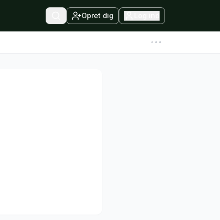
Opret dig
Log ind