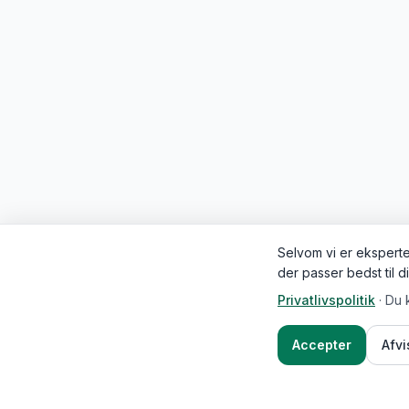
Selvom vi er eksperter
der passer bedst til d
Privatlivspolitik
·
Du 
Accepter
Afv