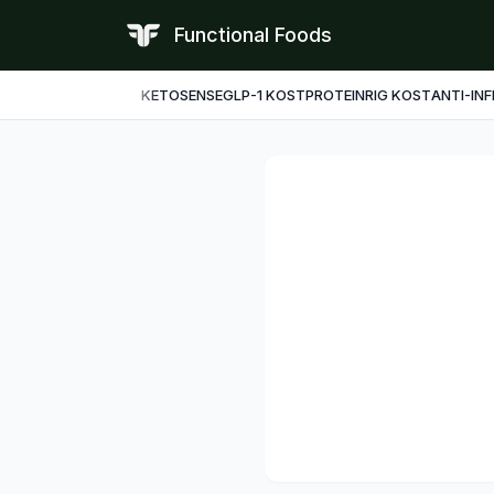
Functional Foods
KETO
SENSE
GLP-1 KOST
PROTEINRIG KOST
ANTI-IN