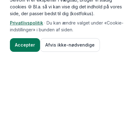
cookies 🍪 Bl.a. så vi kan vise dig det indhold på vores
side, der passer bedst til dig (kostfokus).
Privatlivspolitik
·
Du kan ændre valget under «Cookie-
indstillinger» i bunden af siden.
Accepter
Afvis ikke-nødvendige
Functional Foods
Funktioner
Vægttab & guides