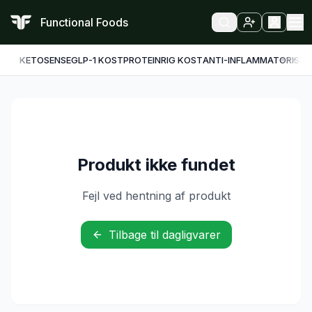
Functional Foods
KETO
SENSE
GLP-1 KOST
PROTEINRIG KOST
ANTI-INFLAMMATORISK
F
Produkt ikke fundet
Fejl ved hentning af produkt
Tilbage til dagligvarer