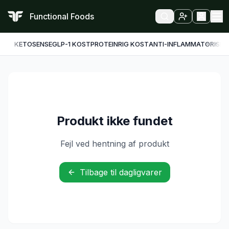
Functional Foods
KETO
SENSE
GLP-1 KOST
PROTEINRIG KOST
ANTI-INFLAMMATORISK
F
Produkt ikke fundet
Fejl ved hentning af produkt
Tilbage til dagligvarer