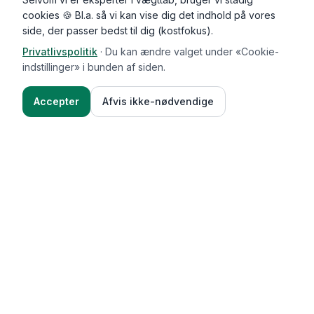
cookies 🍪 Bl.a. så vi kan vise dig det indhold på vores
side, der passer bedst til dig (kostfokus).
Privatlivspolitik
·
Du kan ændre valget under «Cookie-
indstillinger» i bunden af siden.
Accepter
Afvis ikke-nødvendige
Functional Foods
Funktioner
Vægttab & guides