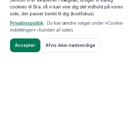
cookies 🍪 Bl.a. så vi kan vise dig det indhold på vores
side, der passer bedst til dig (kostfokus).
Privatlivspolitik
·
Du kan ændre valget under «Cookie-
indstillinger» i bunden af siden.
Accepter
Afvis ikke-nødvendige
Functional Foods
Funktioner
Vægttab & guides