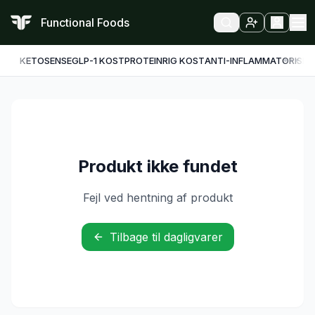
Functional Foods
KETO
SENSE
GLP-1 KOST
PROTEINRIG KOST
ANTI-INFLAMMATORISK
F
Produkt ikke fundet
Fejl ved hentning af produkt
Tilbage til dagligvarer