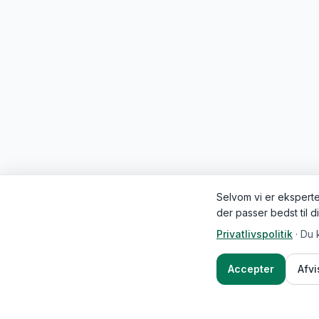
Selvom vi er eksperter
der passer bedst til d
Privatlivspolitik
·
Du 
Accepter
Afv