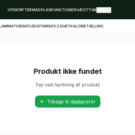
OPSKRIFTER
MADPLAN
FUNKTIONER
VÆGTTAB
MERE
FLAMMATORISK
FLEKSITARISK
5:2 DIÆT
KALORIETÆLLING
Produkt ikke fundet
Fejl ved hentning af produkt
Tilbage til dagligvarer