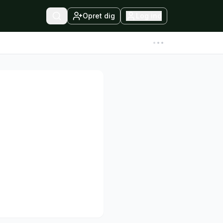
Opret dig
Log ind