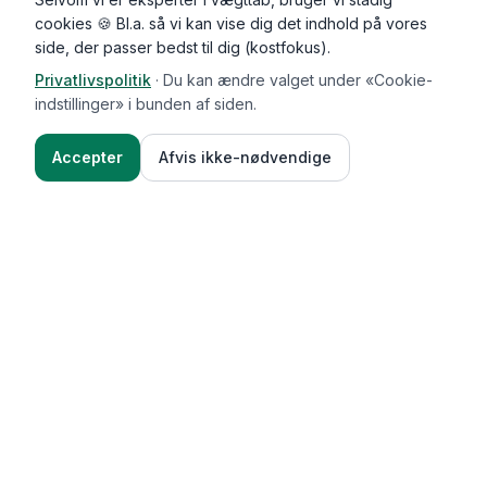
cookies 🍪 Bl.a. så vi kan vise dig det indhold på vores
side, der passer bedst til dig (kostfokus).
Privatlivspolitik
·
Du kan ændre valget under «Cookie-
indstillinger» i bunden af siden.
Accepter
Afvis ikke-nødvendige
Functional Foods
Funktioner
Vægttab & guides