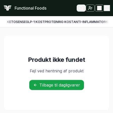
Functional Foods
KETO
SENSE
GLP-1 KOST
PROTEINRIG KOST
ANTI-INFLAMMATORISK
F
Produkt ikke fundet
Fejl ved hentning af produkt
Tilbage til dagligvarer