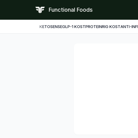
Functional Foods
KETO
SENSE
GLP-1 KOST
PROTEINRIG KOST
ANTI-IN