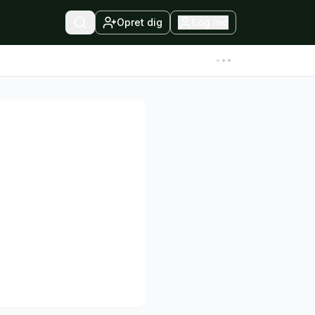
Opret dig
Log ind