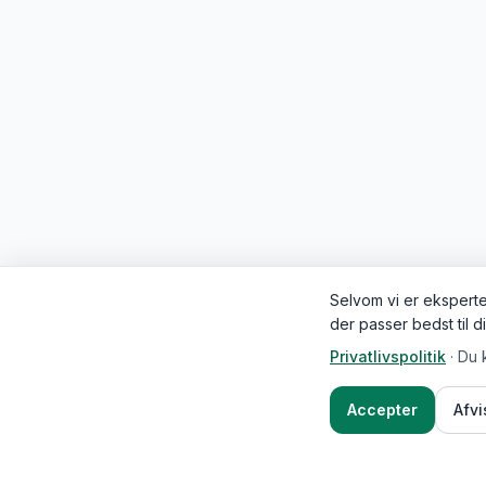
Selvom vi er eksperter
der passer bedst til d
Privatlivspolitik
·
Du 
Accepter
Afv