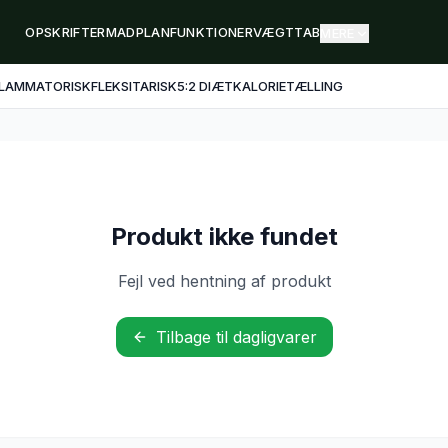
OPSKRIFTER
MADPLAN
FUNKTIONER
VÆGTTAB
MERE
FLAMMATORISK
FLEKSITARISK
5:2 DIÆT
KALORIETÆLLING
Produkt ikke fundet
Fejl ved hentning af produkt
Tilbage til dagligvarer