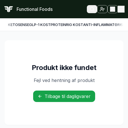
Functional Foods
KETO
SENSE
GLP-1 KOST
PROTEINRIG KOST
ANTI-INFLAMMATORISK
F
Produkt ikke fundet
Fejl ved hentning af produkt
Tilbage til dagligvarer