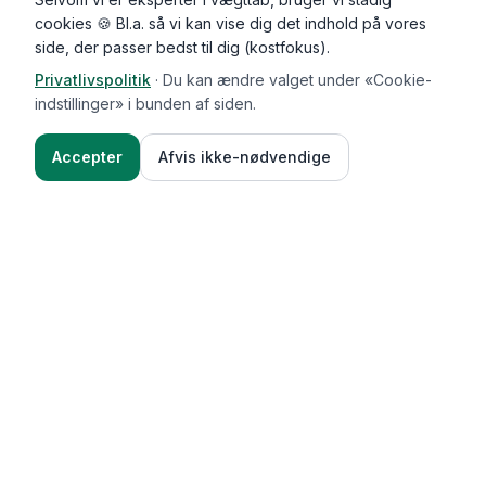
cookies 🍪 Bl.a. så vi kan vise dig det indhold på vores
side, der passer bedst til dig (kostfokus).
Privatlivspolitik
·
Du kan ændre valget under «Cookie-
indstillinger» i bunden af siden.
Accepter
Afvis ikke-nødvendige
Functional Foods
Funktioner
Vægttab & guides